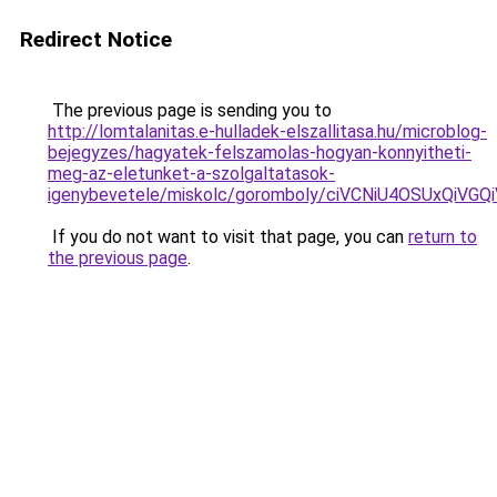
Redirect Notice
The previous page is sending you to
http://lomtalanitas.e-hulladek-elszallitasa.hu/microblog-
bejegyzes/hagyatek-felszamolas-hogyan-konnyitheti-
meg-az-eletunket-a-szolgaltatasok-
igenybevetele/miskolc/goromboly/ciVCNiU4OSU
If you do not want to visit that page, you can
return to
the previous page
.