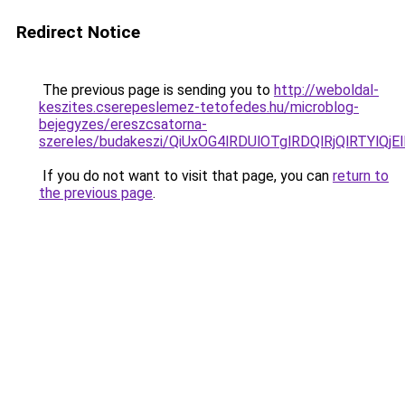
Redirect Notice
The previous page is sending you to
http://weboldal-
keszites.cserepeslemez-tetofedes.hu/microblog-
bejegyzes/ereszcsatorna-
szereles/budakeszi/QiUxOG4lRDUlOTglRDQlRjQlRTY
If you do not want to visit that page, you can
return to
the previous page
.