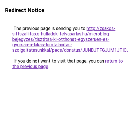
Redirect Notice
The previous page is sending you to
http://zsakos-
sittszallitas.e-hulladek-felvasarlas.hu/microblog-
bejegyzes/tisztitsa-ki-otthonat-egyszeruen-es-
gyorsan-a-lakas-lomtalanitas-
szolgaltatasunkkal/pecs/donatus/JUNBJTFGJUM1
If you do not want to visit that page, you can
return to
the previous page
.