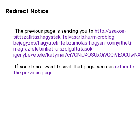
Redirect Notice
The previous page is sending you to
http://zsakos-
sittszallitas.hagyatek-felvasarlo.hu/microblog-
bejegyzes/hagyatek-felszamolas-hogyan-konnyitheti-
meg-az-eletunket-a-szolgaltatasok-
igenybevetele/katymar/ciVCNiU4OSUxQiVGQiVEOC
If you do not want to visit that page, you can
return to
the previous page
.