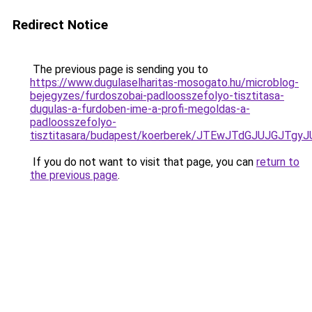
Redirect Notice
The previous page is sending you to
https://www.dugulaselharitas-mosogato.hu/microblog-
bejegyzes/furdoszobai-padloosszefolyo-tisztitasa-
dugulas-a-furdoben-ime-a-profi-megoldas-a-
padloosszefolyo-
tisztitasara/budapest/koerberek/JTEwJTdGJUJGJ
If you do not want to visit that page, you can
return to
the previous page
.