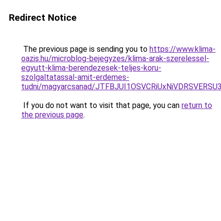
Redirect Notice
The previous page is sending you to
https://www.klima-
oazis.hu/microblog-bejegyzes/klima-arak-szerelessel-
egyutt-klima-berendezesek-teljes-koru-
szolgaltatassal-amit-erdemes-
tudni/magyarcsanad/JTFBJUI1OSVCRiUxNiVDRSVERS
If you do not want to visit that page, you can
return to
the previous page
.