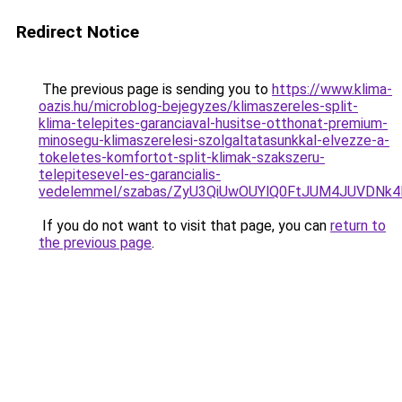
Redirect Notice
The previous page is sending you to
https://www.klima-
oazis.hu/microblog-bejegyzes/klimaszereles-split-
klima-telepites-garanciaval-husitse-otthonat-premium-
minosegu-klimaszerelesi-szolgaltatasunkkal-elvezze-a-
tokeletes-komfortot-split-klimak-szakszeru-
telepitesevel-es-garancialis-
vedelemmel/szabas/ZyU3QiUwOUYlQ0FtJUM4JUVDN
If you do not want to visit that page, you can
return to
the previous page
.